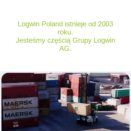
Logwin Poland istnieje od 2003
roku.
Jesteśmy częścią Grupy Logwin
AG.