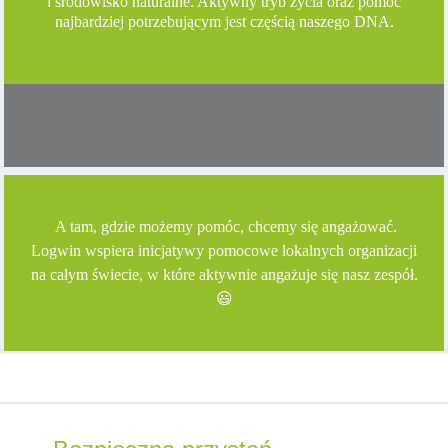
i środowisko naturalne. Aktywny tryb życia oraz pomoc
najbardziej potrzebującym jest częścią naszego DNA.
A tam, gdzie możemy pomóc, chcemy się angażować.
Logwin wspiera inicjatywy pomocowe lokalnych organizacji
na całym świecie, w które aktywnie angażuje się nasz zespół.
😃